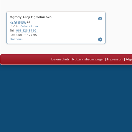
Ogrody Alicji Ogrodnictwo
ul. Kossaka
13
65-140
Zielona Góra
Tel.:
068 326 84 92,
Fax: 068 327 77 95
Gärtnerei
Datenschutz
|
Nutzungsbedingungen
|
Impressum
|
All