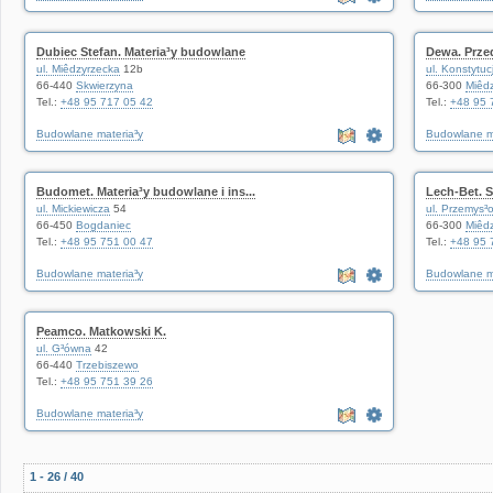
Dubiec Stefan. Materia³y budowlane
Dewa. Prze
ul. Miêdzyrzecka
12b
ul. Konstytuc
66-440
Skwierzyna
66-300
Miêd
Tel.:
+48 95 717 05 42
Tel.:
+48 95 
Budowlane materia³y
Budowlane m
Budomet. Materia³y budowlane i ins...
Lech-Bet. S
ul. Mickiewicza
54
ul. Przemys³
66-450
Bogdaniec
66-300
Miêd
Tel.:
+48 95 751 00 47
Tel.:
+48 95 
Budowlane materia³y
Budowlane m
Peamco. Matkowski K.
ul. G³ówna
42
66-440
Trzebiszewo
Tel.:
+48 95 751 39 26
Budowlane materia³y
1 - 26 / 40