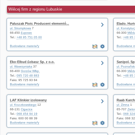
Wiêcej firm z regionu Lubuskie
Paluszak Piotr. Producent elementó...
Elado. Hur
ul. Strumykowa
7
ul. Konstytuc
66-450
£upowo
66-300
Miêd
Tel.:
+48 95 751 05 00
Tel.:
+48 95 
Budowlane materia³y
Budowlane m
Eko-Elbud £obasz Sp. z o.o.
Sanipol. Sp.
ul. Wawrzyniaka
37
ul. Poznañsk
66-400
Gorzów Wlkp.
66-300
Miêd
Tel.:
095 720 48 883
Tel.:
+48 95 
Faks: 95 725 93 84
Budowlane materia³y
Budowlane m
LAF Klinkier izolowany
Raab Karch
ul. Kruczkowskiego
12
ul. Zimna
1
66-131
Cigacice
65-707
Zielo
Tel.:
068 454 94 19
Tel.:
068 324
Faks: 600 00 88 39
Faks: 068 3
Budowlane materia³y
Budowlane m