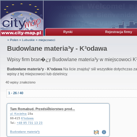
Rynki
Rejestracja firmy
» Polen
»
Lubuskie
»
miejscowoci
Budowlane materia³y - K³odawa
Wpisy firm bran�¿y Budowlane materia³y w miejscowoci 
Budowlane materia³y
-
K³odawa
Na licie znajduj¹ siê wszystkie dotychczas 
wpisy z tej miejscowoci lub dzielnicy.
40 wpisy znaleziono
1 - 26 / 40
Tam Romabud. Przedsiêbiorstwo prod...
ul. Kocielna
19a
66-415
K³odawa
Tel.:
+48 95 731 13 23
Budowlane materia³y