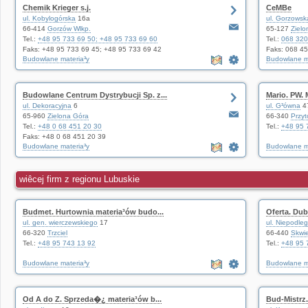
Chemik Krieger s.j.
CeMBe
ul. Kobylogórska
16a
ul. Gorzowsk
66-414
Gorzów Wlkp.
65-127
Zielo
Tel.:
+48 95 733 69 50; +48 95 733 69 60
Tel.:
068 320
Faks: +48 95 733 69 45; +48 95 733 69 42
Faks: 068 4
Budowlane materia³y
Budowlane m
Budowlane Centrum Dystrybucji Sp. z...
Mario. PW. 
ul. Dekoracyjna
6
ul. G³ówna
4
65-960
Zielona Góra
66-340
Przy
Tel.:
+48 0 68 451 20 30
Tel.:
+48 95 
Faks: +48 0 68 451 20 39
Budowlane materia³y
Budowlane m
wiêcej firm z regionu Lubuskie
Budmet. Hurtownia materia³ów budo...
Oferta. Dub
ul. gen. wierczewskiego
17
ul. Niepodleg³
66-320
Trzciel
66-440
Skwi
Tel.:
+48 95 743 13 92
Tel.:
+48 95 
Budowlane materia³y
Budowlane m
Od A do Z. Sprzeda�¿ materia³ów b...
Bud-Mistrz. 