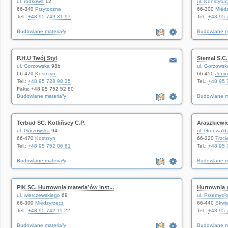
ul. rodkowa
12
ul. Konstytuc
66-340
Przytoczna
66-300
Miêd
Tel.:
+48 95 749 31 97
Tel.:
+48 95 
Budowlane materia³y
Budowlane m
P.H.U Twój Styl
Stemal S.C.
ul. Gorzowska
98b
ul. Gorzowsk
66-470
Kostrzyn
66-450
Jenin
Tel.:
+48 95 728 98 35
Tel.:
+48 95 
Faks: +48 95 752 52 80
Budowlane materia³y
Budowlane m
Terbud SC. Kotliñscy C.P.
Araszkiewi
ul. Gorzowska
94
ul. Grunwald
66-470
Kostrzyn
66-320
Trzcie
Tel.:
+48 95 752 06 81
Tel.:
+48 95 
Budowlane materia³y
Budowlane m
PiK SC. Hurtownia materia³ów inst...
Hurtownia 
ul. wierczewskiego
69
ul. Przemys³
66-300
Miêdzyrzecz
66-440
Skwi
Tel.:
+48 95 742 11 22
Tel.:
+48 95 
Budowlane materia³y
Budowlane m