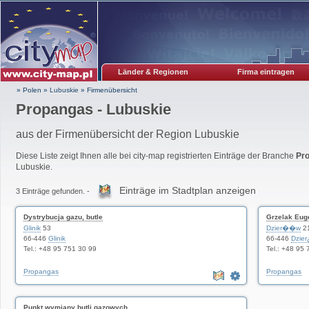
Länder & Regionen
Firma eintragen
» Polen
»
Lubuskie
»
Firmenübersicht
Propangas - Lubuskie
aus der Firmenübersicht der Region Lubuskie
Diese Liste zeigt Ihnen alle bei city-map registrierten Einträge der Branche
Pr
Lubuskie.
Einträge im Stadtplan anzeigen
3 Einträge gefunden. -
Dystrybucja gazu, butle
Grzelak Eug
Glinik
53
Dzier��w
2
66-446
Glinik
66-446
Dzie
Tel.: +48 95 751 30 99
Tel.: +48 95
Propangas
Propangas
Punkt wymiany butli gazowych