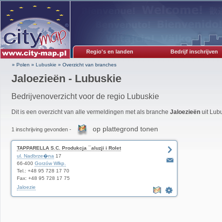
Regio's en landen
Bedrijf inschrijven
» Polen
»
Lubuskie
»
Overzicht van branches
Jaloezieën - Lubuskie
Bedrijvenoverzicht voor de regio Lubuskie
Dit is een overzicht van alle vermeldingen met als branche
Jaloezieën
uit Lub
op plattegrond tonen
1 inschrijving gevonden -
TAPPARELLA S.C. Produkcja ¯aluzji i Rolet
ul. Nadbrze�na
17
66-400
Gorzów Wlkp.
Tel.: +48 95 728 17 70
Fax: +48 95 728 17 75
Jaloezie