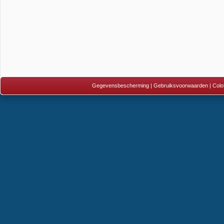
Gegevensbescherming
|
Gebruiksvoorwaarden
|
Colo